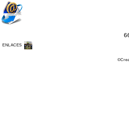
6
ENLACES
©Crea